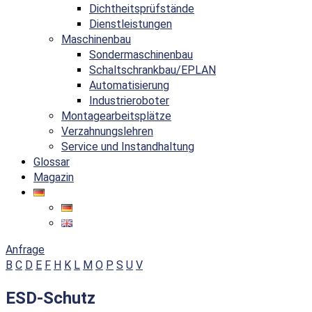
Dichtheitsprüfstände
Dienstleistungen
Maschinenbau
Sondermaschinenbau
Schaltschrankbau/EPLAN
Automatisierung
Industrieroboter
Montagearbeitsplätze
Verzahnungslehren
Service und Instandhaltung
Glossar
Magazin
Anfrage
B
C
D
E
F
H
K
L
M
O
P
S
U
V
ESD-Schutz