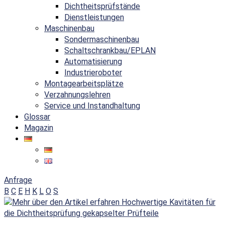
Dichtheitsprüfstände
Dienstleistungen
Maschinenbau
Sondermaschinenbau
Schaltschrankbau/EPLAN
Automatisierung
Industrieroboter
Montagearbeitsplätze
Verzahnungslehren
Service und Instandhaltung
Glossar
Magazin
Anfrage
B
C
E
H
K
L
O
S