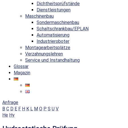
Dichtheitsprüfstände
Dienstleistungen
Maschinenbau
Sondermaschinenbau
Schaltschrankbau/EPLAN
Automatisierung
Industrieroboter
Montagearbeitsplätze
Verzahnungslehren
Service und Instandhaltung
Glossar
Magazin
Anfrage
B
C
D
E
F
H
K
L
M
O
P
S
U
V
He
Hy