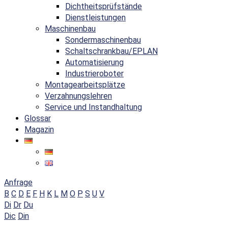
Dichtheitsprüfstände
Dienstleistungen
Maschinenbau
Sondermaschinenbau
Schaltschrankbau/EPLAN
Automatisierung
Industrieroboter
Montagearbeitsplätze
Verzahnungslehren
Service und Instandhaltung
Glossar
Magazin
Anfrage
B
C
D
E
F
H
K
L
M
O
P
S
U
V
Di
Dr
Du
Dic
Din