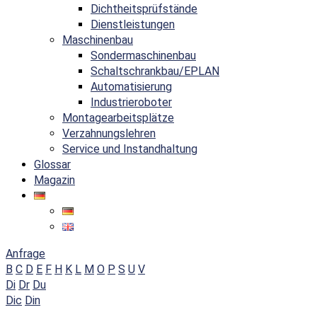
Dichtheitsprüfstände
Dienstleistungen
Maschinenbau
Sondermaschinenbau
Schaltschrankbau/EPLAN
Automatisierung
Industrieroboter
Montagearbeitsplätze
Verzahnungslehren
Service und Instandhaltung
Glossar
Magazin
Anfrage
B
C
D
E
F
H
K
L
M
O
P
S
U
V
Di
Dr
Du
Dic
Din